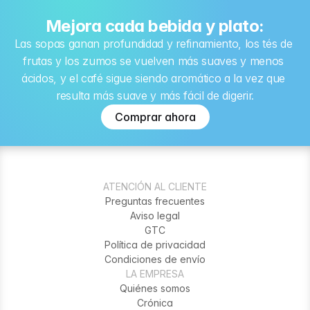
Mejora cada bebida y plato:
Las sopas ganan profundidad y refinamiento, los tés de 
frutas y los zumos se vuelven más suaves y menos 
ácidos, y el café sigue siendo aromático a la vez que 
resulta más suave y más fácil de digerir.
Comprar ahora
ATENCIÓN AL CLIENTE
Preguntas frecuentes
Aviso legal
GTC
Política de privacidad
Condiciones de envío
LA EMPRESA
Quiénes somos
Crónica